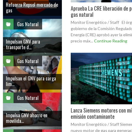
Refuerza Repsol mercado de
Aprueba La CRE liberación de p
gas
gas natural
Monitor Energético / Staff El ór
Gas Natural
gobierno de la Comisión Regulad
Energía (CRE) aprobó ayer la elimi
Impulsan GNV para
precio máx...
Continue Reading
transporte d...
Gas Natural
Impulsan el GNV para carga
lim...
Gas Natural
Lanza Siemens motores con m
Impulsa GNV ahorro en
emisión contaminante
movilida...
Monitor Energético / Staff Sieme
nuevo motor de gas para generac