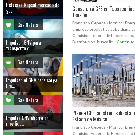
Refuerza Repsol mercado de
Construirá CFE en Tabasco líne
gas
tensión
Francisco Cepeda / Monitor Ener
Gas Natural
empresa productiva subsidiaria de
Comisión Federal de Electricidad,
Impulsan GNV para
Distribución, busca lic...
Continue
transporte d...
Gas Natural
Impulsan el GNV para carga
lim...
Gas Natural
Planea CFE construir subestac
Impulsa GNV ahorro en
Estado de México
movilida...
Francisco Cepeda / Monitor Ener
Comisión Federal de Electricidad 