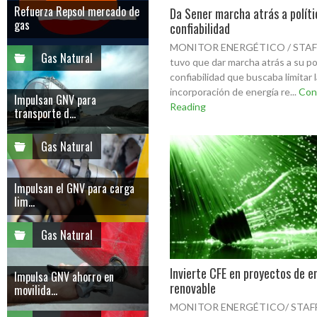
Refuerza Repsol mercado de
Da Sener marcha atrás a políti
gas
confiabilidad
MONITOR ENERGÉTICO / STAFF
Gas Natural
tuvo que dar marcha atrás a su po
confiabilidad que buscaba limitar 
incorporación de energía re...
Con
Impulsan GNV para
Reading
transporte d...
Gas Natural
Impulsan el GNV para carga
lim...
Gas Natural
Invierte CFE en proyectos de e
Impulsa GNV ahorro en
renovable
movilida...
MONITOR ENERGÉTICO/ STAFF 