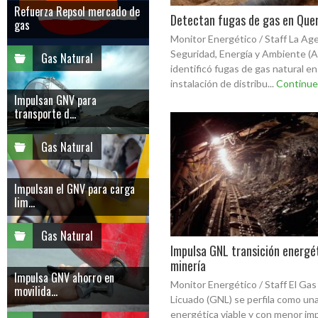
Refuerza Repsol mercado de
Detectan fugas de gas en Que
gas
Monitor Energético / Staff La Ag
Seguridad, Energía y Ambiente (
Gas Natural
identificó fugas de gas natural e
instalación de distribu...
Continue
Impulsan GNV para
transporte d...
Gas Natural
Impulsan el GNV para carga
lim...
Gas Natural
Impulsa GNL transición energé
minería
Impulsa GNV ahorro en
Monitor Energético / Staff El Gas
movilida...
Licuado (GNL) se perfila como una
energética viable y con menor im