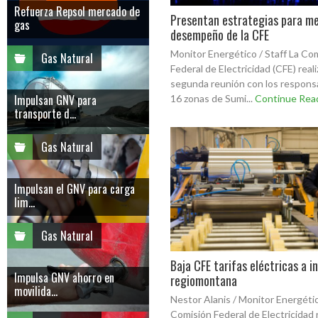
Refuerza Repsol mercado de
Presentan estrategias para me
gas
desempeño de la CFE
Monitor Energético / Staff La Co
Gas Natural
Federal de Electricidad (CFE) reali
segunda reunión con los responsa
Impulsan GNV para
16 zonas de Sumi...
Continue Rea
transporte d...
Gas Natural
Impulsan el GNV para carga
lim...
Gas Natural
Baja CFE tarifas eléctricas a i
Impulsa GNV ahorro en
regiomontana
movilida...
Nestor Alanis / Monitor Energéti
Comisión Federal de Electricidad