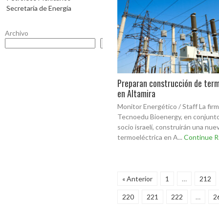
Secretaría de Energía
Archivo
Buscar
Preparan construcción de term
en Altamira
Monitor Energético / Staff La fir
Tecnoedu Bioenergy, en conjunt
socio israelí, construirán una nue
termoeléctrica en A...
Continue R
« Anterior
1
…
212
220
221
222
…
2