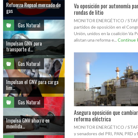
Refuerza Repsol mercado de
Va oposición por autonomía par
gas
rondas de litio
MONITOR ENERGÉTICO / STAFF
Gas Natural
partidos de oposición en el Congr
Unión, unidos en la coalición Va P
alistan una reforma e...
Continue 
Impulsan GNV para
transporte d...
Gas Natural
Impulsan el GNV para carga
lim...
Gas Natural
Asegura oposición que cambiar
reforma eléctrica
Impulsa GNV ahorro en
movilida...
MONITOR ENERGÉTICO / STAFF
y senadores del PRI, PAN, PRD y