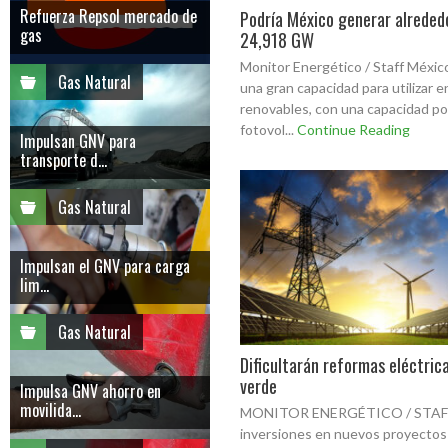
Refuerza Repsol mercado de
Podría México generar alreded
gas
24,918 GW
Monitor Energético / Staff Méxic
Gas Natural
una gran capacidad para utilizar e
renovables, con una capacidad pot
fotovol...
Continue Reading
Impulsan GNV para
transporte d...
Gas Natural
Impulsan el GNV para carga
lim...
Gas Natural
Dificultarán reformas eléctrica
verde
Impulsa GNV ahorro en
movilida...
MONITOR ENERGÉTICO / STAFF
inversiones en nuevos proyectos