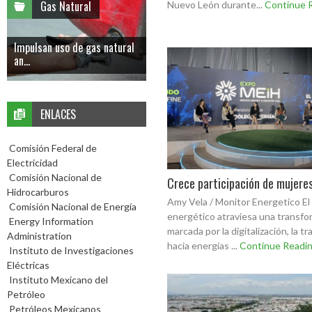
Gas Natural
Nuevo León durante...
Continue 
Impulsan uso de gas natural
an...
ENLACES
Comisión Federal de
Electricidad
Comisión Nacional de
Crece participación de mujere
Hidrocarburos
Amy Vela / Monitor Energetico El
Comisión Nacional de Energía
energético atraviesa una transfo
Energy Information
marcada por la digitalización, la tr
Administration
hacia energías ...
Continue Readi
Instituto de Investigaciones
Eléctricas
Instituto Mexicano del
Petróleo
Petróleos Mexicanos