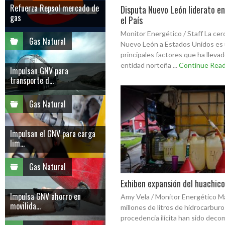
Refuerza Repsol mercado de
Disputa Nuevo León liderato en
gas
el País
Monitor Energético / Staff La cer
Gas Natural
Nuevo León a Estados Unidos es 
principales factores que ha llevad
entidad norteña ...
Continue Read
Impulsan GNV para
transporte d...
Gas Natural
Impulsan el GNV para carga
lim...
Gas Natural
Exhiben expansión del huachico
Impulsa GNV ahorro en
Amy Vela / Monitor Energético M
movilida...
millones de litros de hidrocarbur
procedencia ilícita han sido deco