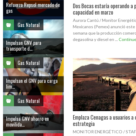
Refuerza Repsol mercado de
Dos Bocas estaría operando a 
gas
capacidad en marzo
Aurora Cantú / Monitor Energéti
Gas Natural
Mexicanos (Pemex) anunció este 
semana que la producción comerc
degasolina y diesel en ...
Continue
Impulsan GNV para
transporte d...
Gas Natural
Impulsan el GNV para carga
lim...
Gas Natural
Emplaza Cenagas a usuarios a 
Impulsa GNV ahorro en
estrategia
movilida...
MONITOR ENERGÉTICO / STAFF 