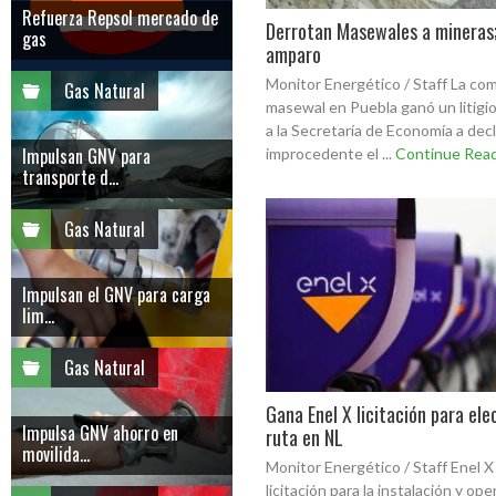
Refuerza Repsol mercado de
Derrotan Masewales a mineras
gas
amparo
Monitor Energético / Staff La co
Gas Natural
masewal en Puebla ganó un litigio
a la Secretaría de Economía a decl
Impulsan GNV para
improcedente el ...
Continue Rea
transporte d...
Gas Natural
Impulsan el GNV para carga
lim...
Gas Natural
Gana Enel X licitación para elec
Impulsa GNV ahorro en
ruta en NL
movilida...
Monitor Energético / Staff Enel X
licitación para la instalación y op